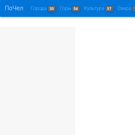
ПоЧел
Города
Горы
Культура
Озера
30
54
57