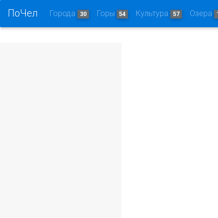
ПоЧел
Города
Горы
Культура
Озера
30
54
57