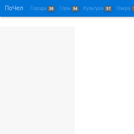
ПоЧел
Города
Горы
Культура
Озера
30
54
57