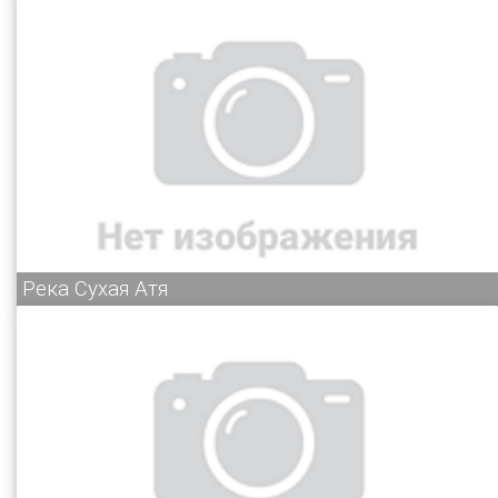
Река Сухая Атя