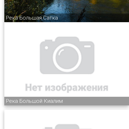
Река Большая Сатка
Река Большой Киалим