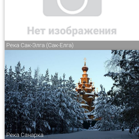
Река Сак-Элга (Сак-Елга)
Река Санарка