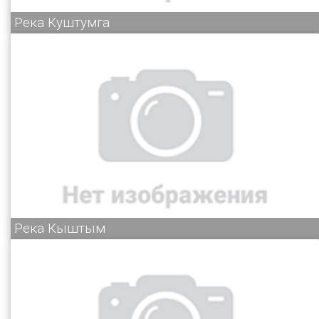
Река Куштумга
Река Кыштым