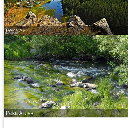
Река Ай
Река Атлян