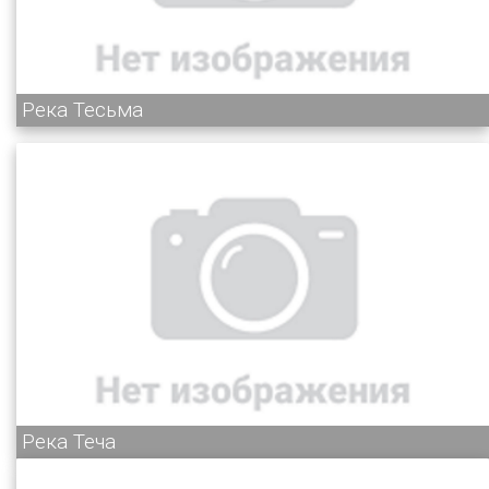
Река Тесьма
Река Теча