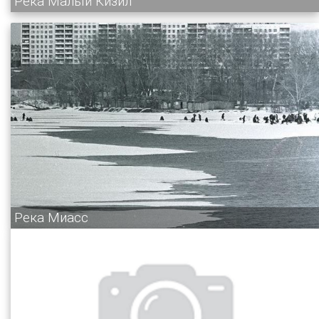
Река Малый Кизил
Река Миасс