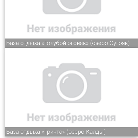
База отдыха «Голубой огонёк» (озеро Сугояк)
База отдыха «Гринта» (озеро Калды)