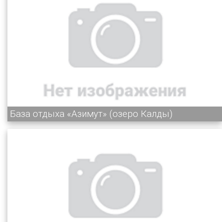
База отдыха «Азимут» (озеро Калды)