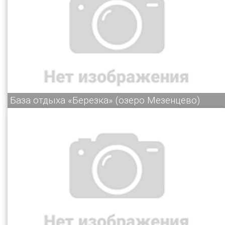
База отдыха «Березка» (озеро Мезенцево)