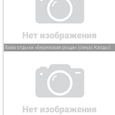
База отдыха «Берёзовая роща» (озеро Калды)