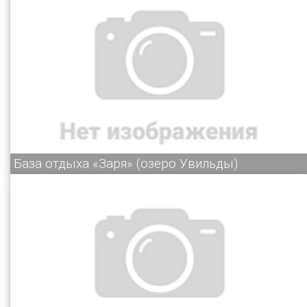
База отдыха «Заря» (озеро Увильды)