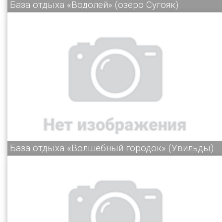
База отдыха «Водолей» (озеро Сугояк)
База отдыха «Волшебный городок» (Увильды)