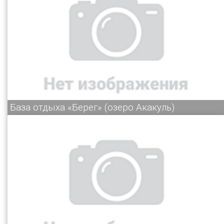
База отдыха «Берег» (озеро Акакуль)