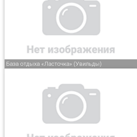
База отдыха «Ласточка» (Увильды)