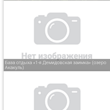
База отдыха «1-я Демидовская заимка» (озеро
Акакуль)