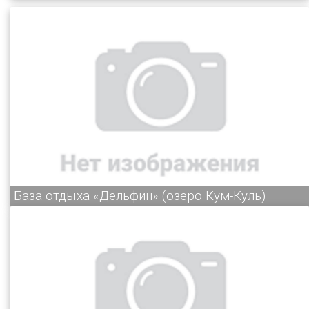
База отдыха «Дельфин» (озеро Кум-Куль)