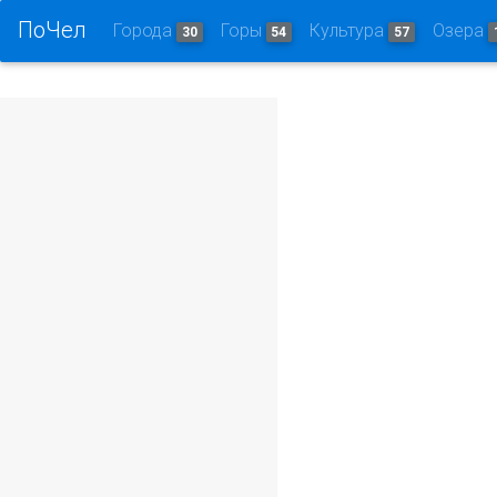
ПоЧел
Города
Горы
Культура
Озера
30
54
57