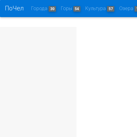
ПоЧел
Города
Горы
Культура
Озера
30
54
57