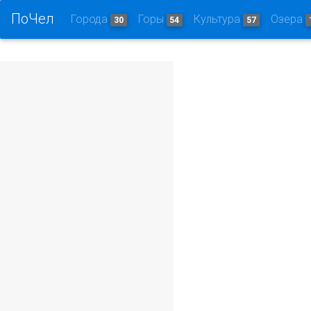
ПоЧел
Города
Горы
Культура
Озера
30
54
57