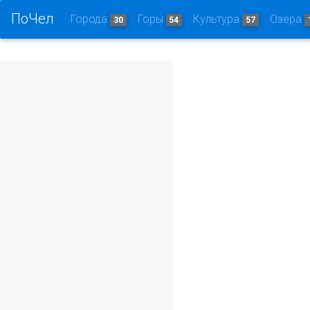
ПоЧел
Города
Горы
Культура
Озера
30
54
57