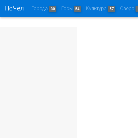
ПоЧел
Города
Горы
Культура
Озера
30
54
57