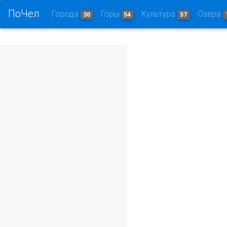
ПоЧел
Города
Горы
Культура
Озера
30
54
57