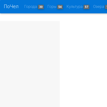
ПоЧел
Города
Горы
Культура
Озера
30
54
57