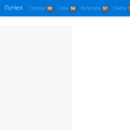
ПоЧел
Города
Горы
Культура
Озера
30
54
57