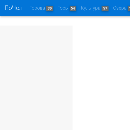
ПоЧел
Города
Горы
Культура
Озера
30
54
57