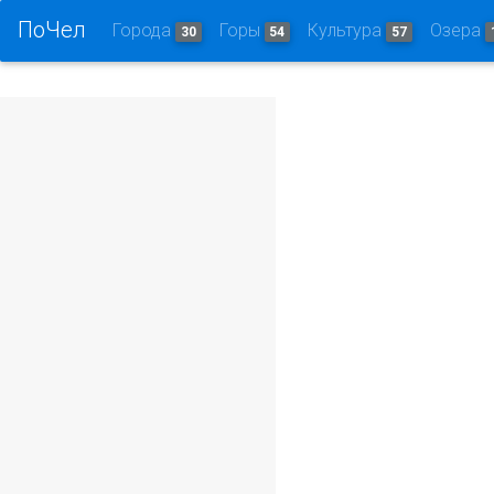
ПоЧел
Города
Горы
Культура
Озера
30
54
57