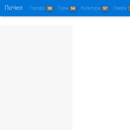
ПоЧел
Города
Горы
Культура
Озера
30
54
57