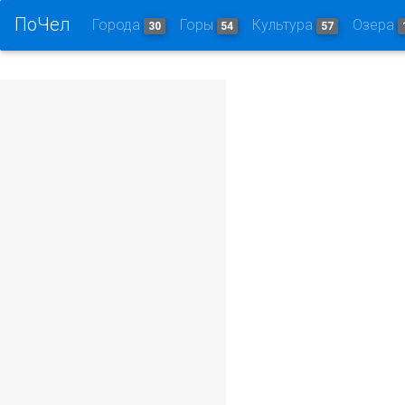
ПоЧел
Города
Горы
Культура
Озера
30
54
57