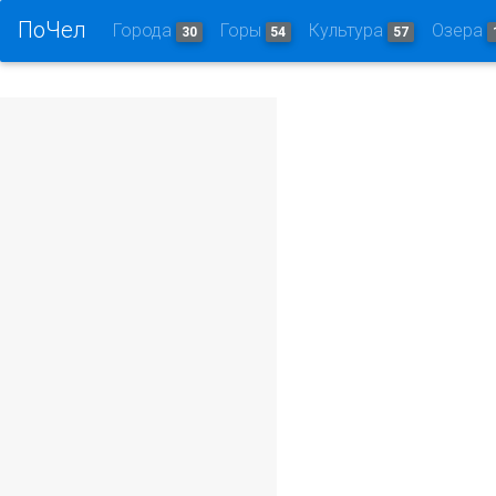
ПоЧел
Города
Горы
Культура
Озера
30
54
57