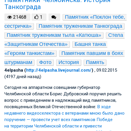
Танкограда
Памятник «Поклон тебе, 
21468
1
сестричка»
Памятник труженикам Танкограда
Памятник труженикам тыла «Катюша»
Стела 
«Защитникам Отечества»
Башня танка 
«Героям танкистам»
Памятник павшим в боях 
штурманам
Фото
История
Память
4elpasha (
http://4elpasha.livejournal.com/
)
, 09.02.2015
(4197 дней назад)
Сегодня на аппаратном совещании губернатор
Челябинской области Борис Дубровский поручил решить
вопрос с приведением в надлежащий вид памятников,
посвященных Великой Отечественной войне:
В ходе
недавнего видеоселектора с ветеранами мною было дано
поручение — провести учет всех памятников Победе
на территории Челябинской области и привести