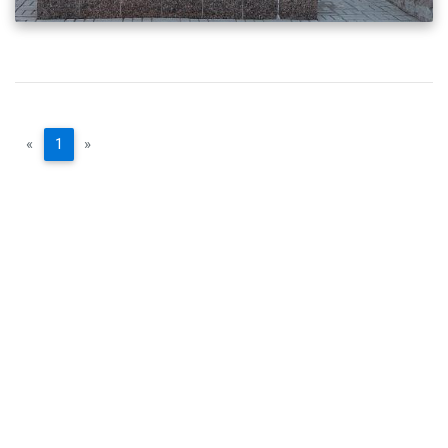
«
1
»