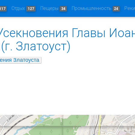
Отдых
Пещеры
Промышленность
Рек
117
127
34
24
Усекновения Главы Иоа
(г. Златоуст)
ения Златоуста