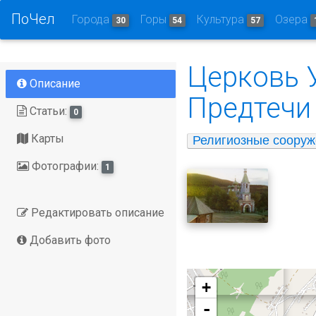
ПоЧел
Города
Горы
Культура
Озера
30
54
57
Церковь 
Описание
Предтечи 
Статьи:
0
Карты
Религиозные сооруж
Фотографии:
1
Редактировать описание
Добавить фото
+
-