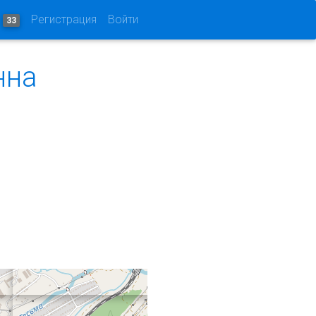
и
Регистрация
Войти
33
нна