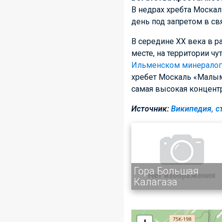
В недрах хребта Москал
день под запретом в св
В середине XX века в р
месте, на территории ч
Ильменском минералог
хребет Москаль «Малым
самая высокая концент
Источник:
Википедия, с
Гора Большая
Калагаза