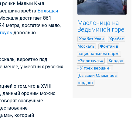
ия речки Малый Кыл
 вершина хребта
Большая
оскаля достигает 861
Масленица на
4 метра, достаточно мало,
Ведьминой горе
ткуль
довольно
Хребет Уван
Хребет 
Москаль
Фонтан в 
национальном парке 
оскаль, вероятно под
«Зюраткуль»
Кордон 
е менее, у местных русских
«У трех вершин» 
(бывший Олимпиев 
кордон)
ей о том, что в XVIII
ь, данный ороним можно
 говорят созвучные
уществование
дьма», который