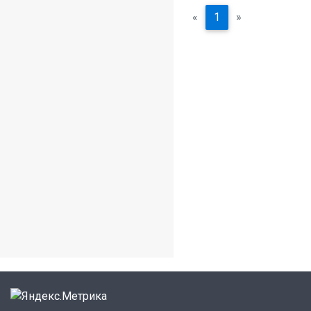
«
1
»