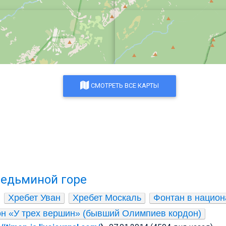
СМОТРЕТЬ ВСЕ КАРТЫ
Ведьминой горе
Хребет Уван
Хребет Москаль
Фонтан в национ
н «У трех вершин» (бывший Олимпиев кордон)