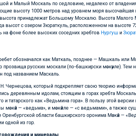
ьшой и Малый Москаль по седловине, недалеко от впаден
ющие высоту 1000 метров над уровнем моря высочайшая
высота принадлежат Большому Москалю. Высота Малого М
да высот с озером Зюраткуль, расположенном на высоте 72
 на фоне более высоких соседних хребтов
Нургуш
и
Зюра
хребет обозначался как Маткаль, позднее — Машкаль или М
 прозвища русских москали (по-башкирски мәскәуле). Тем н
н под названием Маскаль.
Н. Чернецова, который подкрепляет свою теорию информаци
ись деревянным идолам, стоящим в горах хребта Москал
о и татарского как «Ведьмина гора». В пользу этой версии
мәскәй — «ведьма», и мәскәйле — «с ведьмами», а также с
 Оренбургской области башкирского оронима Мәскәй — «Ве
и одной из гор.
сторождения и минералы