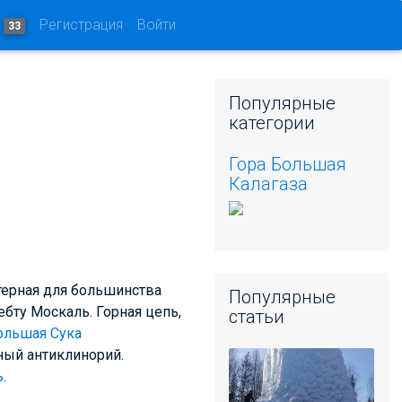
и
Регистрация
Войти
33
Популярные
категории
Гора Большая
Калагаза
ктерная для большинства
Популярные
бту Москаль. Горная цепь,
статьи
ольшая Сука
ный антиклинорий.
ь
.