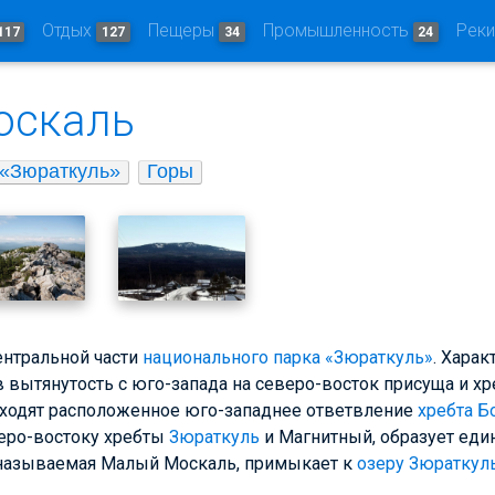
Отдых
Пещеры
Промышленность
Рек
117
127
34
24
оскаль
 «Зюраткуль»
Горы
ентральной части
национального парка «Зюраткуль»
. Хара
вытянутость с юго-запада на северо-восток присуща и хре
ходят расположенное юго-западнее ответвление
хребта Б
еро-востоку хребты
Зюраткуль
и Магнитный, образует еди
, называемая Малый Москаль, примыкает к
озеру Зюраткул