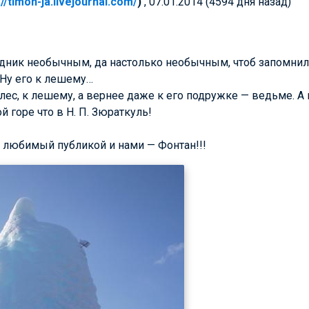
://timon-ja.livejournal.com/
)
, 07.01.2014 (4594 дня назад)
здник необычным, да настолько необычным, чтоб запомнил
 Ну его к лешему…
 лес, к лешему, а вернее даже к его подружке — ведьме. А
й горе что
в Н. П. Зюраткуль
!
 любимый публикой и нами — Фонтан!!!