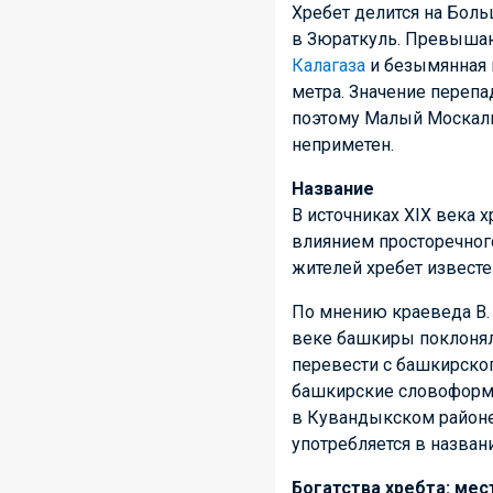
Хребет делится на Бол
в Зюраткуль. Превыша
Калагаза
и безымянная 
метра. Значение перепа
поэтому Малый Москаль
неприметен.
Название
В источниках XIX века 
влиянием просторечного
жителей хребет известе
По мнению краеведа В. 
веке башкиры поклонял
перевести с башкирског
башкирские словоформы 
в Кувандыкском районе
употребляется в названи
Богатства хребта: ме