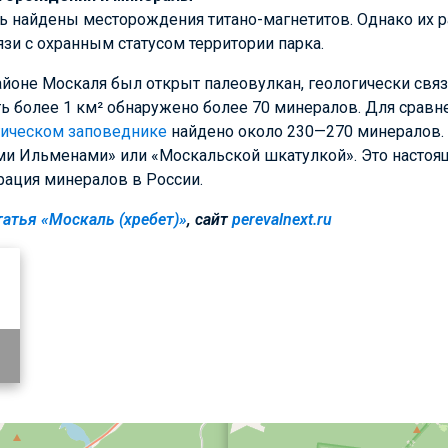
ь найдены месторождения титано-магнетитов. Однако их р
язи с охранным статусом территории парка.
айоне Москаля был открыт палеовулкан, геологически связ
уть более 1 км² обнаружено более 70 минералов. Для сравн
ическом заповеднике
найдено около 230—270 минералов. 
и Ильменами» или «Москальской шкатулкой». Это настоящ
рация минералов в России.
татья «Москаль (хребет)»
, сайт
perevalnext.ru