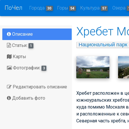
ПоЧел
Города
Горы
Культура
Озера
30
54
57
Хребет М
Описание
Национальный парк
Статьи:
1
Карты
Фотографии:
3
Редактировать описание
Хребет расположен в ц
Добавить фото
южноуральских хребтов 
куда помимо Москаля в
и расположенные к сев
Северная часть хребта