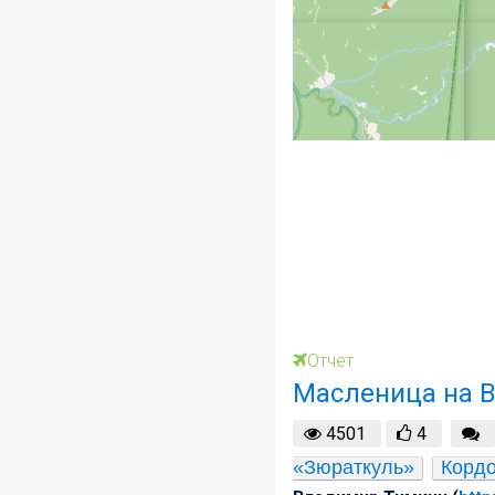
Отчет
Масленица на 
4501
4
«Зюраткуль»
Кордо