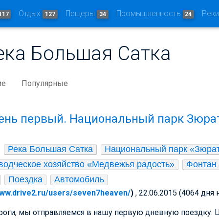
Отдых
Пещеры
Промышленность
Рек
117
127
34
24
Река Большая Сатка
ие
Популярные
ень первый. Национальный парк Зюра
Река Большая Сатка
Национальный парк «Зюра
одческое хозяйство «Медвежья радость»
Фонтан 
Поездка
Автомобиль
www.drive2.ru/users/seven7heaven/
)
, 22.06.2015 (4064 дня 
ороги, мы отправляемся в нашу первую дневную поездку. 