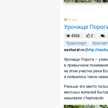
Отчет
Урочище Порог
4366
2
Транспорт
Контак
nashural.ru (
http://nashu
Урочище Пороги — уник
в привычном понимании
на этом участке реки Б
и появилось такое назв
Раньше это место польз
местных жителей бытова
называли «Чертовой».