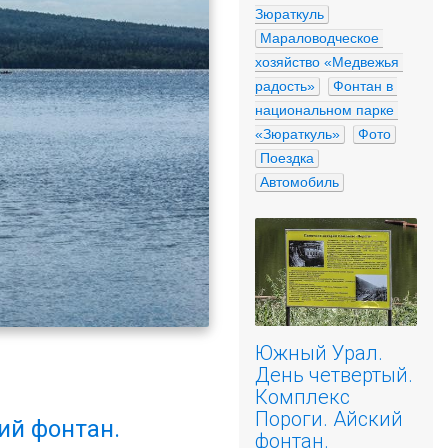
Зюраткуль
Мараловодческое 
хозяйство «Медвежья 
радость»
Фонтан в 
национальном парке 
«Зюраткуль»
Фото
Поездка
Автомобиль
Южный Урал.
День четвертый.
Комплекс
Пороги. Айский
ий фонтан.
фонтан.