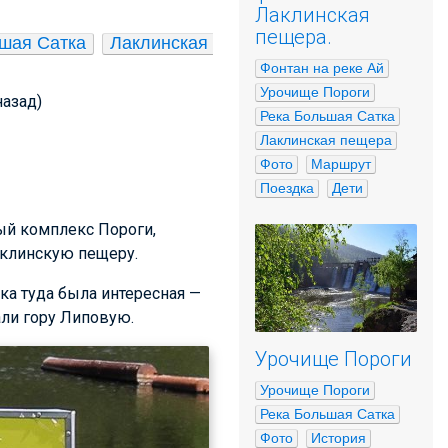
Лаклинская
пещера.
шая Сатка
Лаклинская 
Фонтан на реке Ай
Урочище Пороги
назад)
Река Большая Сатка
Лаклинская пещера
Фото
Маршрут
Поездка
Дети
ый комплекс Пороги,
аклинскую пещеру.
ка туда была интересная —
али гору Липовую.
Урочище Пороги
Урочище Пороги
Река Большая Сатка
Фото
История