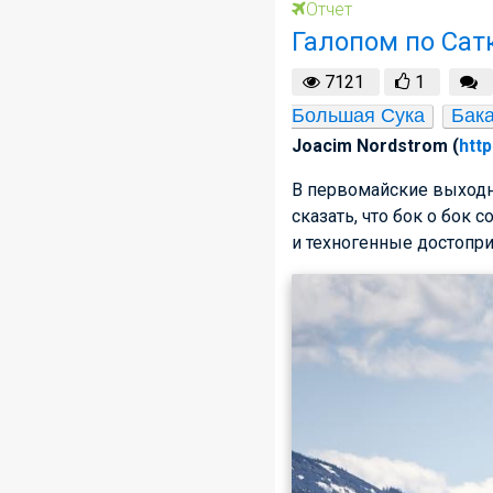
Отчет
Галопом по Сат
7121
1
Большая Сука
Бак
Joacim Nordstrom (
http
В первомайские выходн
сказать, что бок о бо
и техногенные достопри