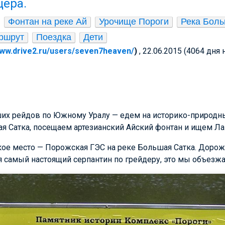
щера.
Фонтан на реке Ай
Урочище Пороги
Река Боль
ршрут
Поездка
Дети
www.drive2.ru/users/seven7heaven/
)
, 22.06.2015 (4064 дня 
их рейдов по Южному Уралу — едем на историко-природн
я Сатка, посещаем артезианский Айский фонтан и ищем Л
кое место — Порожская ГЭС на реке Большая Сатка. Дорож
 самый настоящий серпантин по грейдеру, это мы объезж