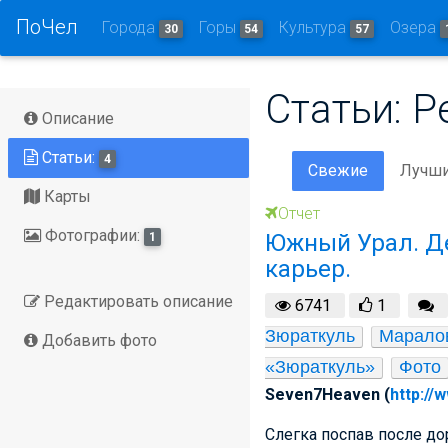
ПоЧел
Города
Горы
Культура
Озера
30
54
57
Статьи: 
Описание
Статьи:
4
Свежие
Лучш
Карты
Отчет
Фотографии:
Южный Урал. Д
1
карьер.
Редактировать описание
6741
1
Зюраткуль
Маралов
Добавить фото
«Зюраткуль»
Фото
Seven7Heaven (
http://
Слегка поспав после д