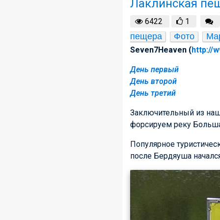
Лаклинская пе
6422
1
пещера
Фото
Ма
Seven7Heaven (
http://
День первый
День второй
День третий
Заключительный из наш
форсируем реку Больша
Популярное туристичес
после Бердяуша начался