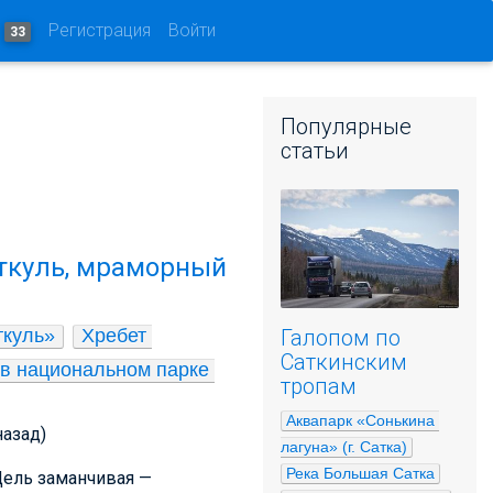
и
Регистрация
Войти
33
Популярные
статьи
ткуль, мраморный
Галопом по
ткуль»
Хребет 
Саткинским
в национальном парке 
тропам
Аквапарк «Сонькина 
назад)
лагуна» (г. Сатка)
Река Большая Сатка
Цель заманчивая —