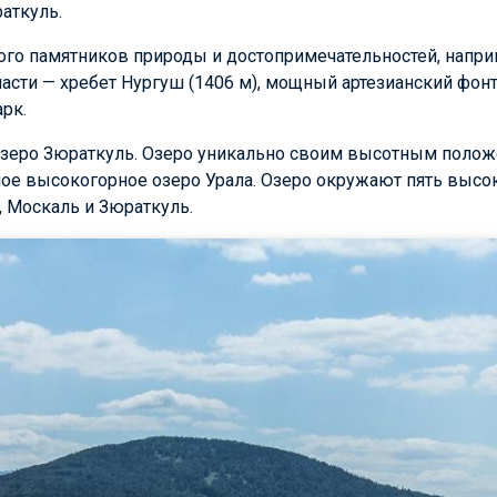
аткуль.
ного памятников природы и достопримечательностей, напр
асти — хребет Нургуш (1406 м), мощный артезианский фон
рк.
 озеро Зюраткуль. Озеро уникально своим высотным полож
ое высокогорное озеро Урала. Озеро окружают пять высок
, Москаль и Зюраткуль.