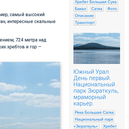
Хребет Большая Сука
Бакал
Сатка
Фото
имер, самый высокий
Описание
тан, интересные скальные
Транспорт
ением, 724 метра над
их хребтов и гор —
Южный Урал.
День первый.
Национальный
парк Зюраткуль,
мраморный
карьер.
Река Большая Сатка
Национальный парк 
«Зюраткуль»
Хребет 