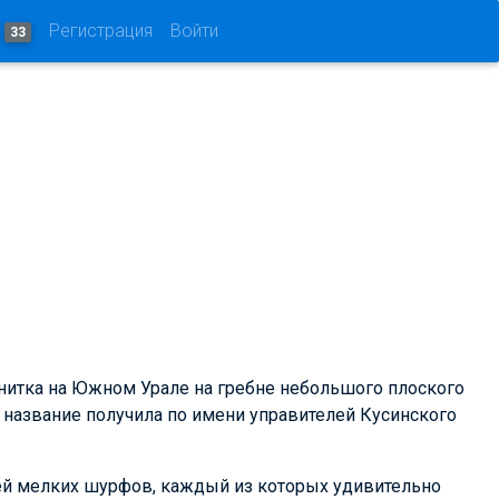
и
Регистрация
Войти
33
гнитка на Южном Урале на гребне небольшого плоского
ое название получила по имени управителей Кусинского
ей мелких шурфов, каждый из которых удивительно