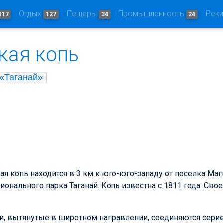
Отдых
Пещеры
Промышленность
Рек
117
127
34
24
кая копь
«Таганай»
я копь находится в 3 км к юго-юго-западу от поселка Ма
ционального парка Таганай. Копь известна с 1811 года. Св
, вытянутые в широтном направлении, соединяются сери