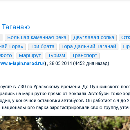
 Таганаю
Большая каменная река
Двуглавая сопка
Отк
най-Гора»
Три брата
Гора Дальний Таганай
Пр
Фото
Маршрут
Туризм
Транспорт
www.a-lapin.narod.ru/
)
, 28.05.2014 (4452 дня назад)
оусте в 7:30 по Уральскому времени. До Пушкинского посёл
ались на маршрутке прямо от вокзала. Автобусы тоже ход
дин, у конечной остановки автобусов. Он работает с 9 до
 национального парка зарегистрировали свою группу, уто