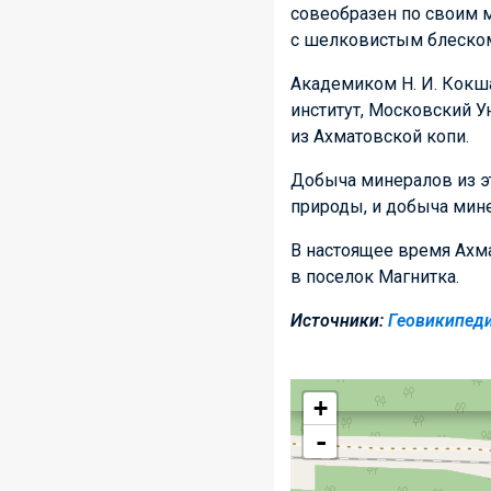
совеобразен по своим м
с шелковистым блеском
Академиком Н. И. Кокш
институт, Московский Ун
из Ахматовской копи.
Добыча минералов из эт
природы, и добыча мине
В настоящее время Ахма
в поселок Магнитка.
Источники:
Геовикипеди
+
-