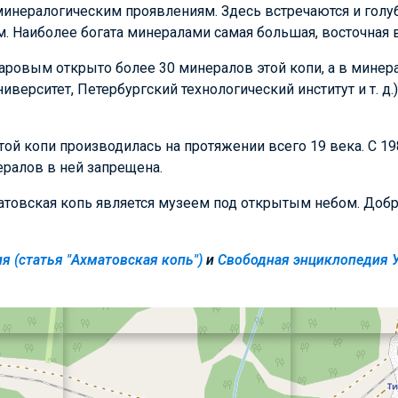
инералогическим проявлениям. Здесь встречаются и голуб
. Наиболее богата минералами самая большая, восточная 
аровым открыто более 30 минералов этой копи, а в минер
иверситет, Петербургский технологический институт и т. д
ой копи производилась на протяжении всего 19 века. С 198
ралов в ней запрещена.
товская копь является музеем под открытым небом. Добра
я (статья "Ахматовская копь")
и
Свободная энциклопедия У