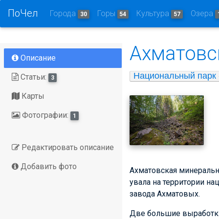
ПоЧел
Города
Горы
Культура
Озера
30
54
57
Ахматовс
Описание
Национальный парк 
Статьи:
3
Карты
Фотографии:
1
Редактировать описание
Добавить фото
Ахматовская минеральна
увала на территории на
завода Ахматовых.
Две большие выработки