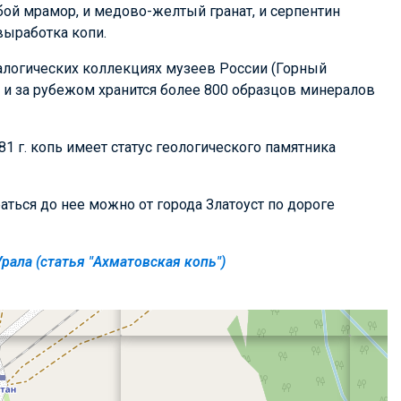
ой мрамор, и медово-желтый гранат, и серпентин
выработка копи.
алогических коллекциях музеев России (Горный
.) и за рубежом хранится более 800 образцов минералов
1 г. копь имеет статус геологического памятника
ться до нее можно от города Златоуст по дороге
рала (статья "Ахматовская копь")