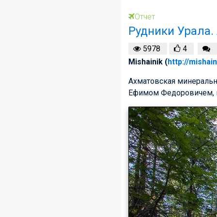
Отчет
Рудники Урала.
5978
4
Mishainik (
http://mishai
Ахматовская минеральн
Ефимом Федоровичем, в 