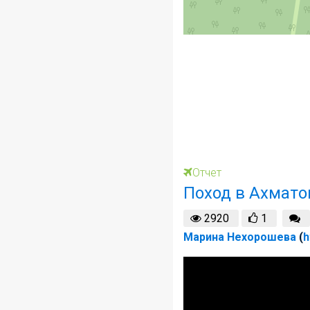
Отчет
Поход в Ахмато
2920
1
Марина Нехорошева
(
h