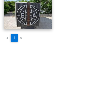
«
1
»