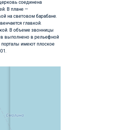
церковь соединена
й. В плане —
вой на световом барабане.
венчается главкой.
вкой. В объеме звонницы
ов выполнено в рельефной
и порталы имеют плоское
01.