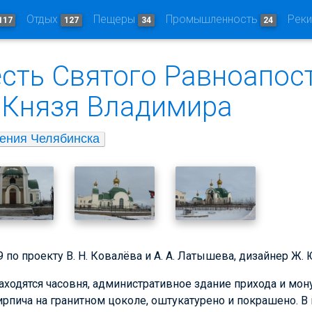
Отдых
Пещеры
Промышленность
Рек
117
127
34
24
есть Святого Равноапос
 Князя Владимира
ения Челябинска
 по проекту В. Н. Ковалёва и А. А. Латышева, дизайнер Ж. 
аходятся часовня, административное здание прихода и мо
рпича на гранитном цоколе, оштукатурено и покрашено. В