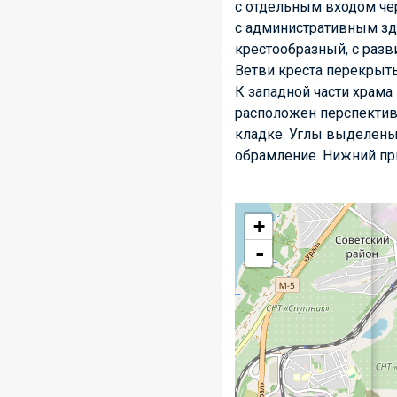
с отдельным входом че
с административным зда
крестообразный, с разв
Ветви креста перекрыт
К западной части храм
расположен перспектив
кладке. Углы выделены
обрамление. Нижний при
+
-