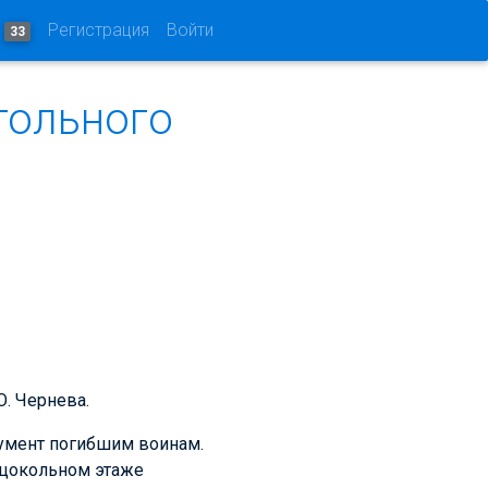
и
Регистрация
Войти
33
тольного
Ю. Чернева.
нумент погибшим воинам.
 цокольном этаже