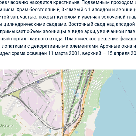
рез часовню находится крестильня. Подземным проходом 
нием. Храм бесстолпный, 3-главый с 1 апсидой и звоннице
итой зап. частью, покрыт куполом и увенчан золоченой гла
ы цилиндрическими сводами. Восточный свод над апсидой 
а примыкает объем звонницы в виде арки, увенчанной гла
ный портал главного входа. Пластическое решение фасад
 лопатками с декоративными элементами. Арочные окна 
дел храма освящен 11 марта 2001, верхний — 15 апреля 20