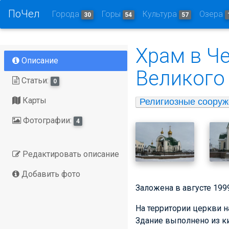
ПоЧел
Города
Горы
Культура
Озера
30
54
57
Храм в Ч
Описание
Великого
Статьи:
0
Карты
Религиозные сооруж
Фотографии:
4
Редактировать описание
Добавить фото
Заложена в августе 1999
На территории церкви н
Здание выполнено из ки