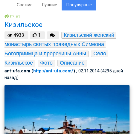
Свежие
Лучшие
Популярные
Отчет
Кизильское
Кизильский женский 
4933
1
монастырь святых праведных Симеона 
Богоприимца и пророчицы Анны
Село 
Кизильское
Фото
Описание
ant-ufa.com (
http://ant-ufa.com/
)
, 02.11.2014 (4295 дней
назад)