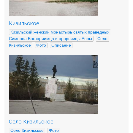
Кизильское
Кизильский женский монастырь святых праведных 
Симеона Богоприимца и пророчицы Анны
Село 
Кизильское
Фото
Описание
Село Кизильское
Село Кизильское
Фото