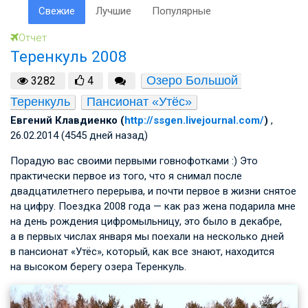
Свежие
Лучшие
Популярные
Отчет
Теренкуль 2008
Озеро Большой 
3282
4
Теренкуль
Пансионат «Утёс»
Евгений Клавдиенко (
http://ssgen.livejournal.com/
)
,
26.02.2014 (4545 дней назад)
Порадую вас своими первыми говнофотками :) Это
практически первое из того, что я снимал после
двадцатилетнего перерыва, и почти первое в жизни снятое
на цифру. Поездка 2008 года — как раз жена подарила мне
на день рождения цифромыльницу, это было в декабре,
а в первых числах января мы поехали на несколько дней
в пансионат «Утёс», который, как все знают, находится
на высоком берегу озера Теренкуль.