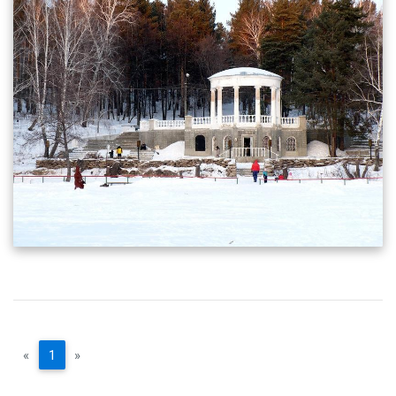
«
1
»