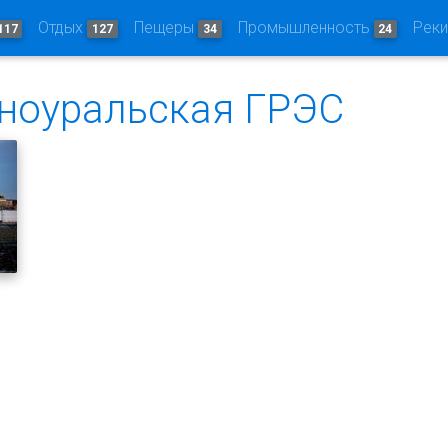
Отдых
Пещеры
Промышленность
Рек
117
127
34
24
ноуральская ГРЭС