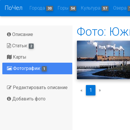
ПоЧел
Города
Горы
Культура
Озера
30
54
57
Фото: Юж
Описание
Статьи:
2
Карты
Фотографии:
1
Редактировать описание
«
1
»
Добавить фото