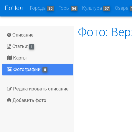
ПоЧел
Города
Горы
Культура
Озера
30
54
57
Фото: Ве
Описание
Статьи:
1
Карты
Фотографии:
0
Редактировать описание
Добавить фото