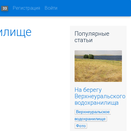
и
Регистрация
Войти
33
нилище
Популярные
статьи
На берегу
Верхнеуральского
водохранилища
Верхнеуральское 
водохранилище
Фото