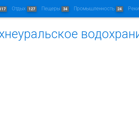
Отдых
Пещеры
Промышленность
Рек
117
127
34
24
рхнеуральское водохра