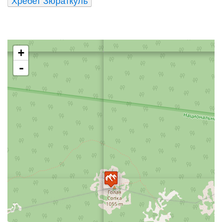
Хребет Зюраткуль
+
-