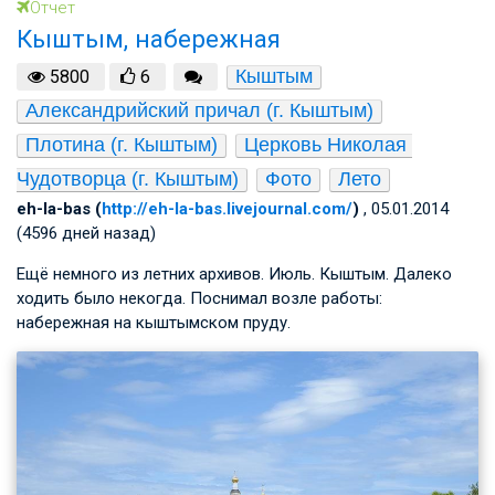
Отчет
Кыштым, набережная
Кыштым
5800
6
Александрийский причал (г. Кыштым)
Плотина (г. Кыштым)
Церковь Николая 
Чудотворца (г. Кыштым)
Фото
Лето
eh-la-bas (
http://eh-la-bas.livejournal.com/
)
, 05.01.2014
(4596 дней назад)
Ещё немного из летних архивов. Июль. Кыштым. Далеко
ходить было некогда. Поснимал возле работы:
набережная на кыштымском пруду.