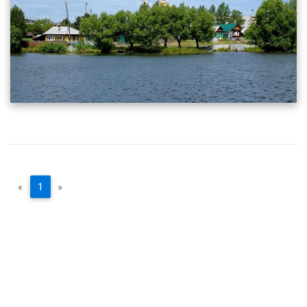
«
1
»