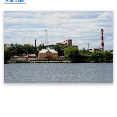
Кыштым