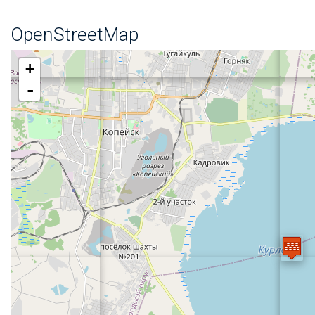
OpenStreetMap
+
-