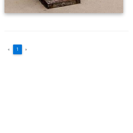
«
1
»