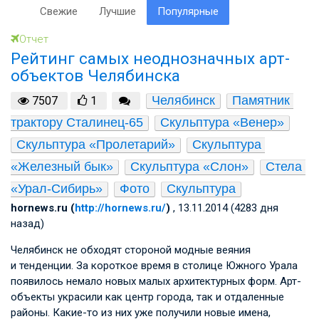
Свежие
Лучшие
Популярные
Отчет
Рейтинг самых неоднозначных арт-
объектов Челябинска
Челябинск
Памятник 
7507
1
трактору Сталинец-65
Скульптура «Венер»
Скульптура «Пролетарий»
Скульптура 
«Железный бык»
Скульптура «Слон»
Стела 
«Урал-Сибирь»
Фото
Скульптура
hornews.ru (
http://hornews.ru/
)
, 13.11.2014 (4283 дня
назад)
Челябинск не обходят стороной модные веяния
и тенденции. За короткое время в столице Южного Урала
появилось немало новых малых архитектурных форм. Арт-
объекты украсили как центр города, так и отдаленные
районы. Какие-то из них уже получили новые имена,