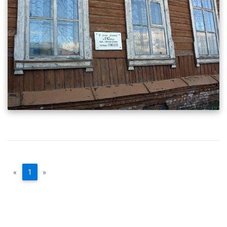
«
1
»