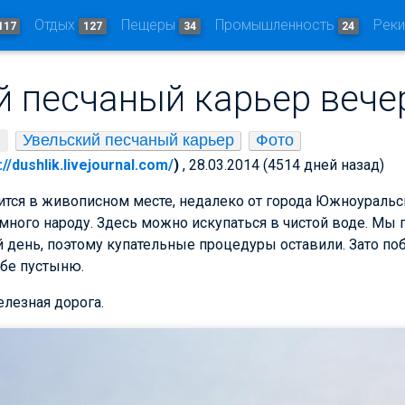
Отдых
Пещеры
Промышленность
Рек
117
127
34
24
й песчаный карьер веч
Увельский песчаный карьер
Фото
://dushlik.livejournal.com/
)
, 28.03.2014 (4514 дней назад)
тся в живописном месте, недалеко от города Южноуральск
много народу. Здесь можно искупаться в чистой воде. Мы 
 день, поэтому купательные процедуры оставили. Зато по
ебе пустыню.
лезная дорога.