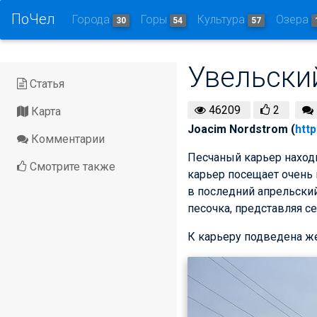
ПоЧел
Города
Горы
Культура
Озера
30
54
57
Увельски
Статья
46209
2
Карта
Joacim Nordstrom (
http
Комментарии
Песчаный карьер находи
Смотрите также
карьер посещает очень 
в последний апрельский
песочка, представляя с
К карьеру подведена же