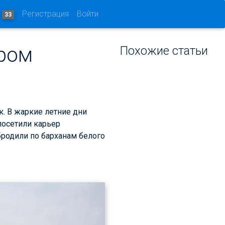
и
Регистрация
Войти
33
ером
Похожие статьи
. В жаркие летние дни
посетили карьер
бродили по барханам белого