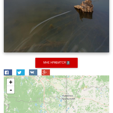
МНЕ НРАВИТСЯ
2
+
-