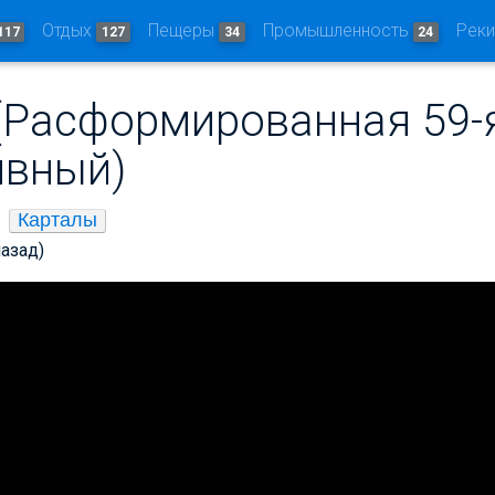
Отдых
Пещеры
Промышленность
Рек
117
127
34
24
(Расформированная 59-
вный)
Карталы
назад)