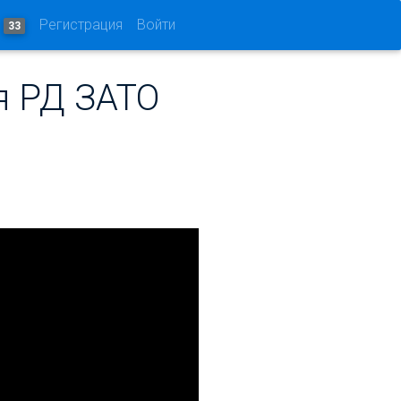
и
Регистрация
Войти
33
я РД ЗАТО