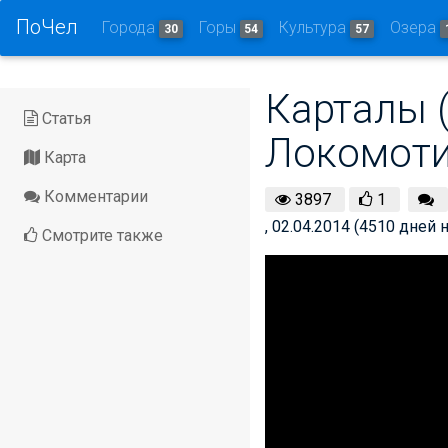
ПоЧел
Города
Горы
Культура
Озера
30
54
57
Карталы 
Статья
Локомоти
Карта
Комментарии
3897
1
, 02.04.2014 (4510 дней 
Смотрите также