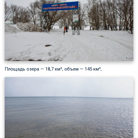
Площадь озера — 18,7 км², объем — 145 км³,