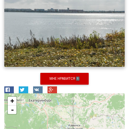
МНЕ НРАВИТСЯ
1
+
-