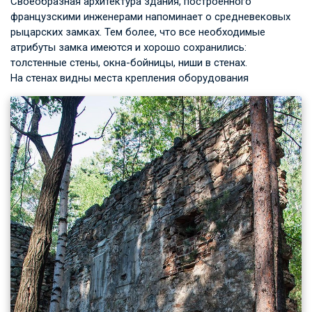
Своеобразная архитектура здания, построенного
французскими инженерами напоминает о средневековых
рыцарских замках. Тем более, что все необходимые
атрибуты замка имеются и хорошо сохранились:
толстенные стены, окна-бойницы, ниши в стенах.
На стенах видны места крепления оборудования