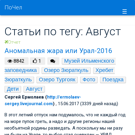
ПоЧел
☰
Статьи по тегу: Август
Отчет
Аномальная жара или Урал-2016
Музей Ильменского 
8842
1
заповедника
Озеро Зюраткуль
Хребет 
Зюраткуль
Озеро Тургояк
Фото
Поездка
Дети
Август
Сергей Ермолаев (
http://ermolaev-
sergey.livejournal.com
)
, 15.06.2017 (3339 дней назад)
В этот летний отпуск нам подумалось, что не каждый год
на море пупок греть, а надо и другие регионы нашей
необъятной родины разведать. А поскольку мы ни разу
не были на Урале, то выбор стал очевиден — УРАЛ.