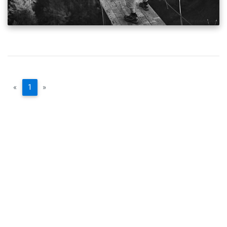
«
1
»