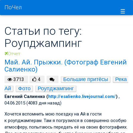
ПоЧел
☰
Статьи по тегу:
Роупджампинг
Отчет
Май. Ай. Прыжки. (Фотограф Евгений
Салиенко)
Большие притёсы
Река 
3713
4
Ай
Фото
Роупджампинг
Евгений Салиенко (
http://esalienko.livejournal.com/
)
,
04.06.2015 (4083 дня назад)
Хочется вспомнить мою поездку на Ай в гости
к роупджамперам. Там я погрузился в совершенно особую
атмосферу, попытаюсь передать её на своих фотографиях.