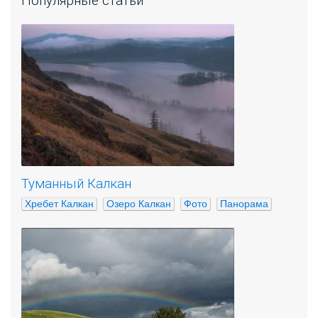
Популярные статьи
Туманный Калкан
Хребет Калкан
Озеро Калкан
Фото
Панорама