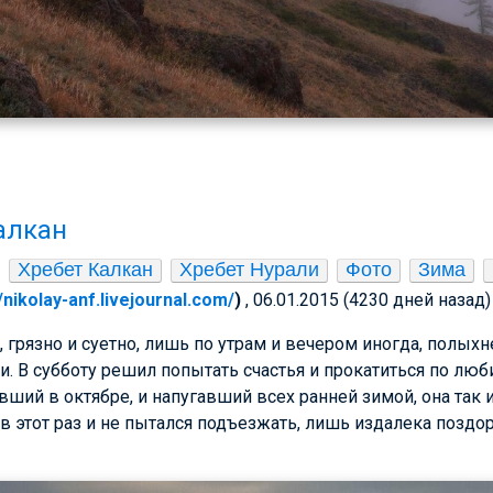
алкан
Хребет Калкан
Хребет Нурали
Фото
Зима
//nikolay-anf.livejournal.com/
)
, 06.01.2015 (4230 дней назад)
о, грязно и суетно, лишь по утрам и вечером иногда, полы
 В субботу решил попытать счастья и прокатиться по лю
вший в октябре, и напугавший всех ранней зимой, она так 
 в этот раз и не пытался подъезжать, лишь издалека позд