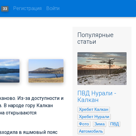
и
Регистрация
Войти
33
Популярные
статьи
ПВД Нурали -
аново. Из-за доступности и
Калкан
. В народе гору Калкан
Хребет Калкан
ана открываются
Хребет Нурали
Фото
Зима
ПВД
Автомобиль
а входила в яшмовый пояс