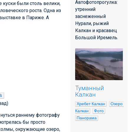
Автофотопрогулка:
е куски были столь велики,
утренний
ловеческого роста. Одна из
заснеженный
выставке в Париже. А
Нурали, рыжий
Калкан и красавец
Большой Иремель.
Туманный
Калкан
а
зад)
Хребет Калкан
Озеро 
Калкан
Фото
бнуться раннему фотографу
Панорама
смотрелась бы просто
и холмы, окружающие озеро,