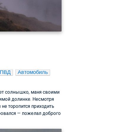
ПВД
Автомобиль
хнет солнышко, маня своими
бимой долинке. Несмотря
и не торопится приходить
оровался — пожелал доброго