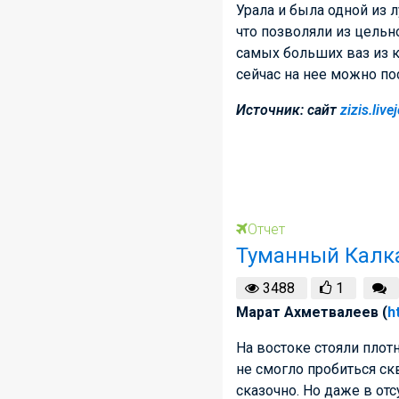
Урала и была одной из 
что позволяли из цельн
самых больших ваз из 
сейчас на нее можно п
Источник: сайт
zizis.liv
Отчет
Туманный Калк
3488
1
Марат Ахметвалеев (
h
На востоке стояли плот
не смогло пробиться ск
сказочно. Но даже в от