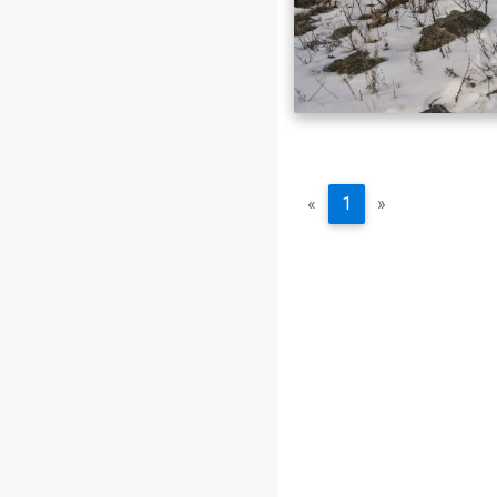
«
1
»