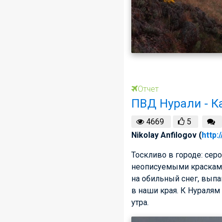
Отчет
ПВД Нурали - К
4669
5
Nikolay Anfilogov (
http:
Тоскливо в городе: сер
неописуемыми красками.
на обильный снег, выпа
в наши края. К Нуралям
утра.