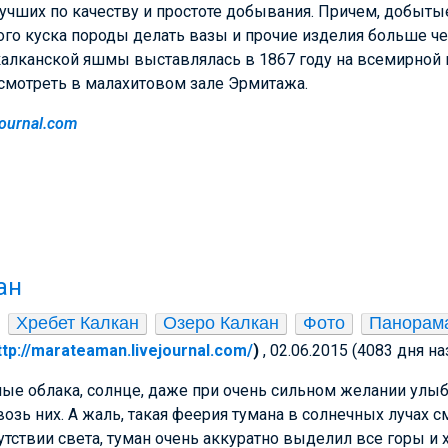
лучших по качеству и простоте добывания. Причем, добыты
ого куска породы делать вазы и прочие изделия больше че
калканской яшмы выставлялась в 1867 году на всемирной 
осмотреть в малахитовом зале Эрмитажа.
ejournal.com
ан
Хребет Калкан
Озеро Калкан
Фото
Панорам
ttp://marateaman.livejournal.com/
)
, 02.06.2015 (4083 дня на
ные облака, солнце, даже при очень сильном желании улы
возь них. А жаль, такая феерия тумана в солнечных лучах 
сутствии света, туман очень аккуратно выделил все горы 