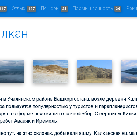
Отдых
Пещеры
Промышленность
Рек
117
127
34
24
алкан
я в Учалинском районе Башкортостана, возле деревни Калк
а пользуется популярностью у туристов и парапланеристов
орят, по форме похожа на головной убор. С вершины Калк
ребет Аваляк и Иремель.
енно тут, на этих склонах, добывали яшму. Калканская яшм