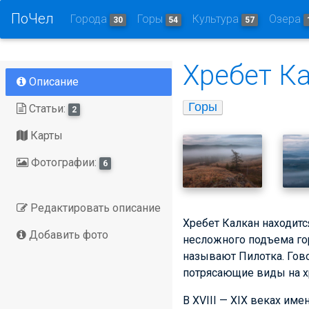
ПоЧел
Города
Горы
Культура
Озера
30
54
57
Хребет К
Описание
Горы
Статьи:
2
Карты
Фотографии:
6
Редактировать описание
Хребет Калкан находитс
Добавить фото
несложного подъема гор
называют Пилотка. Гов
потрясающие виды на х
В XVIII — XIX веках им