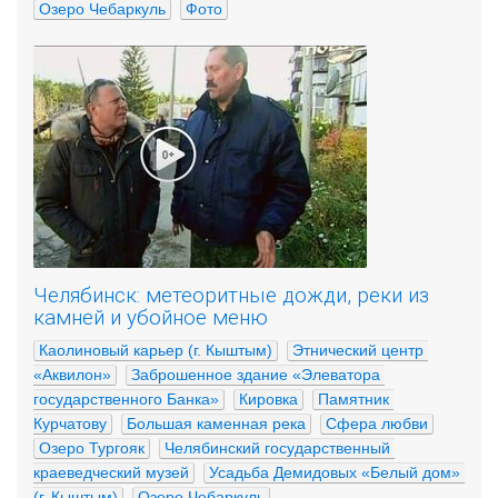
Озеро Чебаркуль
Фото
Челябинск: метеоритные дожди, реки из
камней и убойное меню
Каолиновый карьер (г. Кыштым)
Этнический центр 
«Аквилон»
Заброшенное здание «Элеватора 
государственного Банка»
Кировка
Памятник 
Курчатову
Большая каменная река
Сфера любви
Озеро Тургояк
Челябинский государственный 
краеведческий музей
Усадьба Демидовых «Белый дом» 
(г. Кыштым)
Озеро Чебаркуль