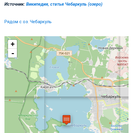
Источник:
Википедия, статья Чебаркуль (озеро)
Рядом с оз. Чебаркуль
+
-