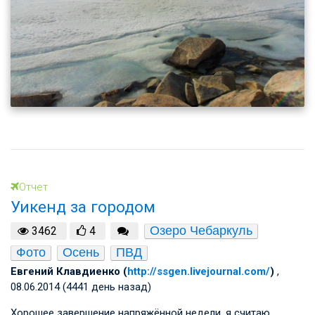
Отчет
Уикенд за городом
Озеро Чебаркуль
3462
4
Фото
Осень
ПВД
Евгений Клавдиенко (
http://ssgen.livejournal.com/
)
,
08.06.2014 (4441 день назад)
Хорошее завершение напряжённой недели, я считаю.