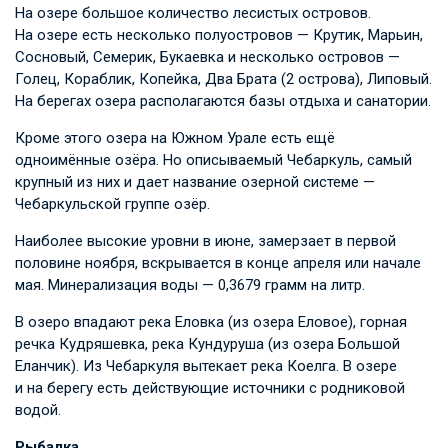
На озере большое количество лесистых островов.
На озере есть несколько полуостровов — Крутик, Марьин,
Сосновый, Семерик, Букаевка и несколько островов —
Голец, Кораблик, Копейка, Два Брата (2 острова), Липовый.
На берегах озера располагаются базы отдыха и санатории.
Кроме этого озера на Южном Урале есть ещё
одноимённые озёра. Но описываемый Чебаркуль, самый
крупный из них и дает название озерной системе —
Чебаркульской группе озёр.
Наиболее высокие уровни в июне, замерзает в первой
половине ноября, вскрывается в конце апреля или начале
мая. Минерализация воды — 0,3679 грамм на литр.
В озеро впадают река Еловка (из озера Еловое), горная
речка Кудряшевка, река Кундуруша (из озера Большой
Еланчик). Из Чебаркуля вытекает река Коелга. В озере
и на берегу есть действующие источники с родниковой
водой.
Рыбалка