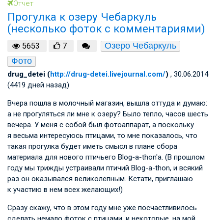
Отчет
Прогулка к озеру Чебаркуль
(несколько фоток с комментариями)
Озеро Чебаркуль
5653
7
Фото
drug_detei (
http://drug-detei.livejournal.com/
)
, 30.06.2014
(4419 дней назад)
Вчера пошла в молочный магазин, вышла оттуда и думаю:
а не прогуляться ли мне к озеру? Было тепло, часов шесть
вечера. У меня с собой был фотоаппарат, а поскольку
я весьма интересуюсь птицами, то мне показалось, что
такая прогулка будет иметь смысл в плане сбора
материала для нового птичьего Blog-a-thon'а. (В прошлом
году мы трижды устраивали птичий Blog-a-thon, и всякий
раз он оказывался великолепным. Кстати, приглашаю
к участию в нем всех желающих!)
Сразу скажу, что в этом году мне уже посчастливилось
сделать немало фоток с птицами, и некоторые, на мой