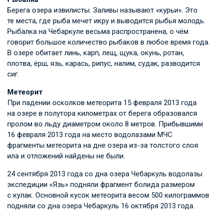
Берега озера извилисты. Заливы называют «курьи». Это
те места, где рыба мечет икру и выводится рыбья молодь.
Рыбалка на Чебаркуле весьма распространена, о чём
говорит большое количество рыбаков в любое время года.
В озере обитает линь, карп, лещ, щука, окунь, ротан,
плотва, ёрш, язь, карась, рипус, налим, судак, разводится
сиг.
Метеорит
При падении осколков метеорита 15 февраля 2013 года
на озере в полутора километрах от берега образовался
пролом во льду диаметром около 8 метров. Прибывшими
16 февраля 2013 года на место водолазами МЧС
фрагменты метеорита на дне озера из-за толстого слоя
ила и отложений найдены не были.
24 сентября 2013 года со дна озера Чебаркуль водолазы
экспедиции «Язь» подняли фрагмент болида размером
с кулак. Основной кусок метеорита весом 500 килограммов
подняли со дна озера Чебаркуль 16 октября 2013 года.