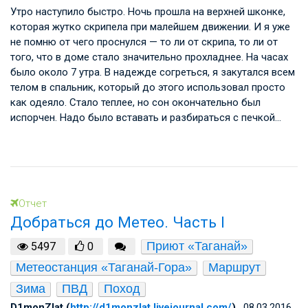
Утро наступило быстро. Ночь прошла на верхней шконке,
которая жутко скрипела при малейшем движении. И я уже
не помню от чего проснулся — то ли от скрипа, то ли от
того, что в доме стало значительно прохладнее. На часах
было около 7 утра. В надежде согреться, я закутался всем
телом в спальник, который до этого использовал просто
как одеяло. Стало теплее, но сон окончательно был
испорчен. Надо было вставать и разбираться с печкой…
Отчет
Добраться до Метео. Часть I
Приют «Таганай»
5497
0
Метеостанция «Таганай-Гора»
Маршрут
Зима
ПВД
Поход
D1monZlat (
http://d1monzlat.livejournal.com/
)
, 08.03.2016