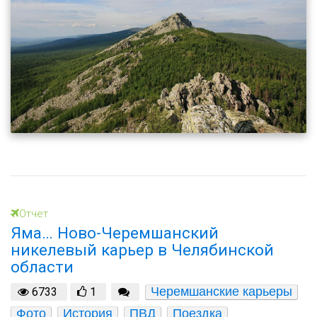
Отчет
Яма… Ново-Черемшанский
никелевый карьер в Челябинской
области
Черемшанские карьеры
6733
1
Фото
История
ПВД
Поездка