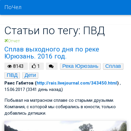
ПоЧел
Статьи по тегу: ПВД
Отчет
Сплав выходного дня по реке
Юрюзань. 2016 год.
Река Юрюзань
Сплав
8143
1
ПВД
Дети
Раис Габитов (
http://rais.livejournal.com/343450.html
)
,
15.06.2017 (3341 день назад)
Побывал на матрасном сплаве со старыми друзьями.
Компания, с которой мы собирались в юности, только
добавлись детишки.