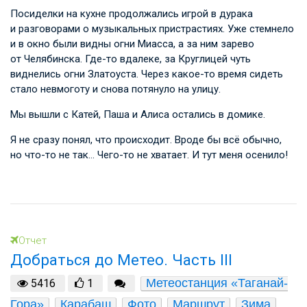
Посиделки на кухне продолжались игрой в дурака
и разговорами о музыкальных пристрастиях. Уже стемнело
и в окно были видны огни Миасса, а за ним зарево
от Челябинска. Где-то вдалеке, за Круглицей чуть
виднелись огни Златоуста. Через какое-то время сидеть
стало невмоготу и снова потянуло на улицу.
Мы вышли с Катей, Паша и Алиса остались в домике.
Я не сразу понял, что происходит. Вроде бы всё обычно,
но что-то не так… Чего-то не хватает. И тут меня осенило!
Отчет
Добраться до Метео. Часть III
Метеостанция «Таганай-
5416
1
Гора»
Карабаш
Фото
Маршрут
Зима