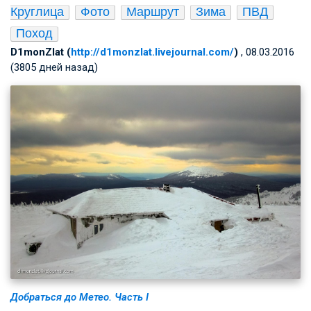
Круглица
Фото
Маршрут
Зима
ПВД
Поход
D1monZlat (
http://d1monzlat.livejournal.com/
)
, 08.03.2016
(3805 дней назад)
Добраться до Метео. Часть I