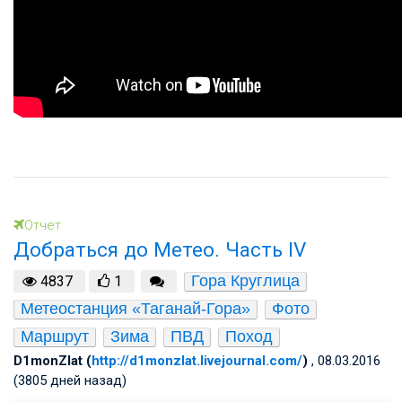
Отчет
Добраться до Метео. Часть IV
Гора Круглица
4837
1
Метеостанция «Таганай-Гора»
Фото
Маршрут
Зима
ПВД
Поход
D1monZlat (
http://d1monzlat.livejournal.com/
)
, 08.03.2016
(3805 дней назад)