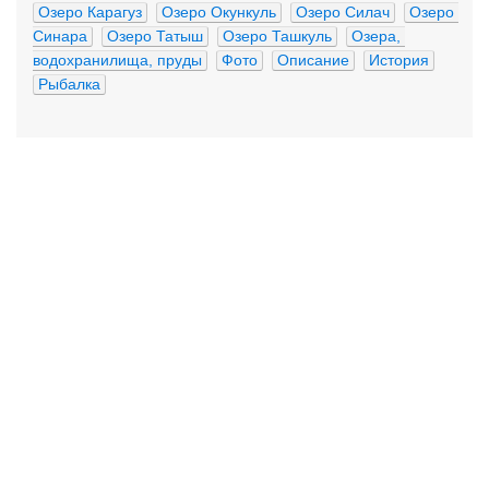
Озеро Карагуз
Озеро Окункуль
Озеро Силач
Озеро 
Синара
Озеро Татыш
Озеро Ташкуль
Озера, 
водохранилища, пруды
Фото
Описание
История
Рыбалка