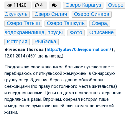
Озеро Карагуз
Озеро 
11420
4
Окункуль
Озеро Силач
Озеро Синара
Озеро Татыш
Озеро Ташкуль
Озера, 
водохранилища, пруды
Фото
Описание
История
Рыбалка
Вячеслав Лютова (
http://lyutov70.livejournal.com/
)
,
12.01.2014 (4591 день назад)
Продолжаю свое маленькое большое путешествие —
перебираюсь от иткульской жемчужины в Синарскую
группу озер. Здешние берега давно облюбованы
снежинцами (по праву постоянного места жительства)
и свердловчанами. Цены на дома в окрестных деревнях
поднялись в разы. Впрочем, озерная история тише
и медленнее суматохи нашей слишком человеческой
жизни.