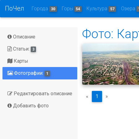
ПоЧел
Города
Горы
Культура
Озера
30
54
57
Фото: Ка
Описание
Статьи:
3
Карты
Фотографии:
1
Редактировать описание
«
1
»
Добавить фото