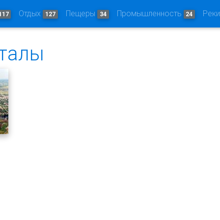
Отдых
Пещеры
Промышленность
Рек
117
127
34
24
рталы