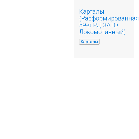
Карталы
(Расформированная
59-я РД ЗАТО
Локомотивный)
Карталы