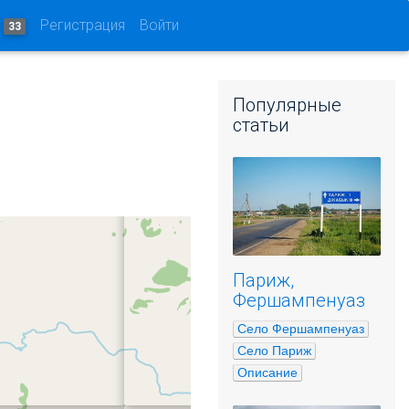
и
Регистрация
Войти
33
Популярные
статьи
Париж,
Фершампенуаз
Село Фершампенуаз
Село Париж
Описание