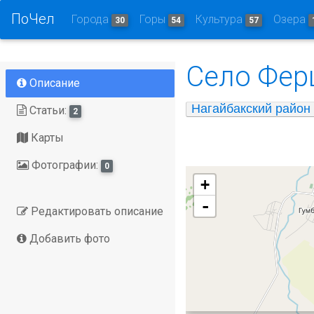
ПоЧел
Города
Горы
Культура
Озера
30
54
57
Село Фер
Описание
Нагайбакский район
Статьи:
2
Карты
Фотографии:
0
+
-
Редактировать описание
Добавить фото