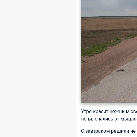
Утро красит нежным св
не выспались от мышин
С завтраком решили не 