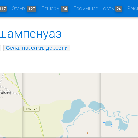
Отдых
Пещеры
Промышленность
Рек
117
127
34
24
шампенуаз
Села, поселки, деревни