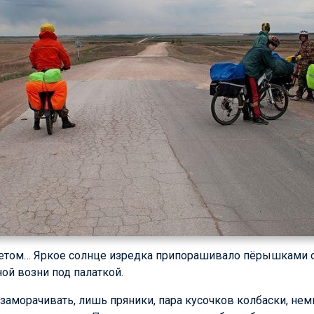
етом… Яркое солнце изредка припорашивало пёрышками 
ой возни под палаткой.
заморачивать, лишь пряники, пара кусочков колбаски, немн