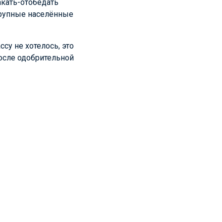
акать-отобедать
крупные населённые
су не хотелось, это
После одобрительной