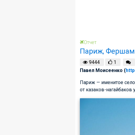
Отчет
Париж, Фершам
9444
1
Павел Моисеенко (
http
Париж — именитое село 
от казаков-нагайбаков 