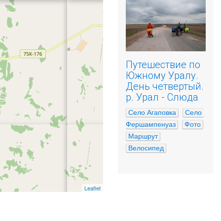
Путешествие по
Южному Уралу.
День четвертый.
р. Урал - Слюда
Село Агаповка
Село 
Фершампенуаз
Фото
Маршрут
Велосипед
Leaflet