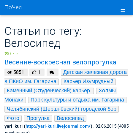
ПоЧел
☰
Статьи по тегу:
Велосипед
Отчет
Весенне-воскресная велопрогулка
Детская железная дорога 
5851
1
в ПКиО им. Гагарина
Карьер Изумрудный
Каменный (Студенческий) карьер 
Холмы 
Монахи
Парк культуры и отдыха им. Гагарина
Челябинский (Шершнёвский) городской бор
Фото
Прогулка
Велосипед
yari_kuri (
http://yari-kuri.livejournal.com/
)
, 02.06.2015 (4085
дней назад)