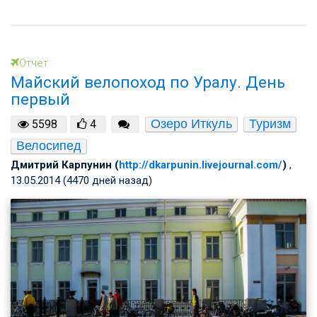
Отчет
Майский велопоход по Уралу. День
первый
Озеро Иткуль
Туризм
5598
4
Велосипед
Дмитрий Карпунин (
http://dkarpunin.livejournal.com/
)
,
13.05.2014 (4470 дней назад)