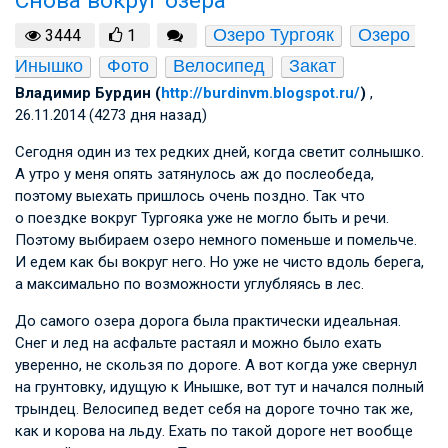
Снова вокруг озера
Озеро Тургояк
Озеро 
3444
1
Инышко
Фото
Велосипед
Закат
Владимир Бурдин (
http://burdinvm.blogspot.ru/
)
,
26.11.2014 (4273 дня назад)
Сегодня один из тех редких дней, когда светит солнышко.
А утро у меня опять затянулось аж до послеобеда,
поэтому выехать пришлось очень поздно. Так что
о поездке вокруг Тургояка уже не могло быть и речи.
Поэтому выбираем озеро немного поменьше и помельче.
И едем как бы вокруг него. Но уже не чисто вдоль берега,
а максимально по возможности углубляясь в лес.
До самого озера дорога была практически идеальная.
Снег и лед на асфальте растаял и можно было ехать
уверенно, не скользя по дороге. А вот когда уже свернул
на грунтовку, идущую к Инышке, вот тут и начался полный
трындец. Велосипед ведет себя на дороге точно так же,
как и корова на льду. Ехать по такой дороге нет вообще