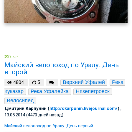
Отчет
Майский велопоход по Уралу. День
второй
Верхний Уфалей
Река 
4804
5
Куказар
Река Уфалейка
Нязепетровск
Велосипед
Дмитрий Карпунин (
http://dkarpunin.livejournal.com/
)
,
13.05.2014 (4470 дней назад)
Майский велопоход по Уралу. День первый