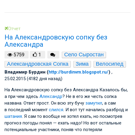
Отчет
На Александровскую сопку без
Александра
Село Сыростан
5759
1
Александровская Сопка
Зима
Велосипед
Владимир Бурдин (
http://burdinvm.blogspot.ru/
)
,
25.02.2015 (4182 дня назад)
На Александровскую сопку без Александра Казалось бы,
а при чем здесь
Александр
? Не в его же честь сопка
названа. Ответ прост. Он всю эту бучу
замутил
, а сам
в последний момент
слился
. И вот тут начались разброд и
шатания
. Я сам то вообще не хотел ехать, но посмотрев
прогноз погоды понял — ехать надо! Но вот остальные
потенциальные участники, поняв что потеряли