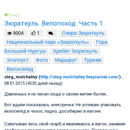
Отчет
Зюраткуль. Велопоход. Часть 1.
Озеро Зюраткуль
9004
1
Национальный парк «Зюраткуль»
Гора 
Большой Нургуш
Хребет Зюраткуль
Златоуст
Фото
Маршрут
Туризм
Велосипед
oleg_molchalivy (
http://oleg-molchalivy.livejournal.com/
)
,
08.01.2015 (4230 дней назад)
Давненько я не писал сюда о своём житии-бытии…
Вот вдали показалась электричка. Не успеваю упаковать
велосипед в чехол, ладно, дособираю в вагоне.
Схватываю весь свой скарб и вваливаюсь в вагон, занимая