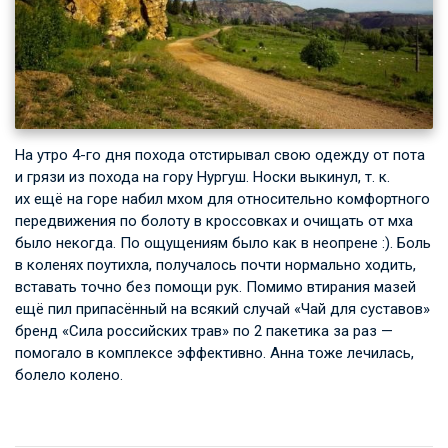
На утро 4-го дня похода отстирывал свою одежду от пота
и грязи из похода на гору Нургуш. Носки выкинул, т. к.
их ещё на горе набил мхом для относительно комфортного
передвижения по болоту в кроссовках и очищать от мха
было некогда. По ощущениям было как в неопрене :). Боль
в коленях поутихла, получалось почти нормально ходить,
вставать точно без помощи рук. Помимо втирания мазей
ещё пил припасённый на всякий случай «Чай для суставов»
бренд «Сила российских трав» по 2 пакетика за раз —
помогало в комплексе эффективно. Анна тоже лечилась,
болело колено.