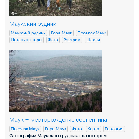
Маукский рудник
Маукский рудник
Гора Маук
Поселок Маук
Потанины горы
Фото
Экстрим
Шахты
Маук – месторождение серпентина
Поселок Маук
Гора Маук
Фото
Карта
Геология
Фотографии Маукского рудника, на котором