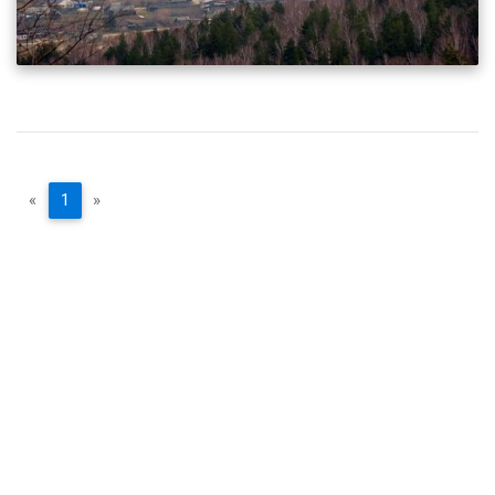
«
1
»