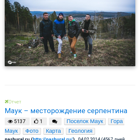
Отчет
Маук – месторождение серпентина
Поселок Маук
Гора 
5137
1
Маук
Фото
Карта
Геология
nashural.ru (
http://nashural.ru/
)
, 04.02.2014 (4567 дней